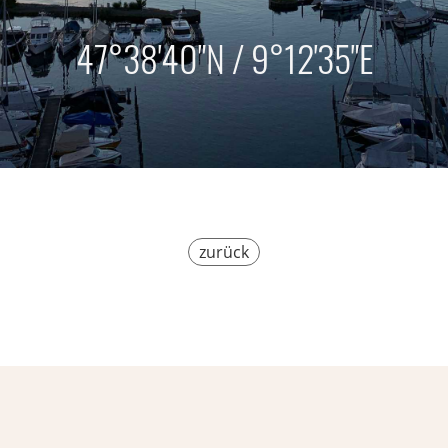
47°38'40"N / 9°12'35"E
zurück